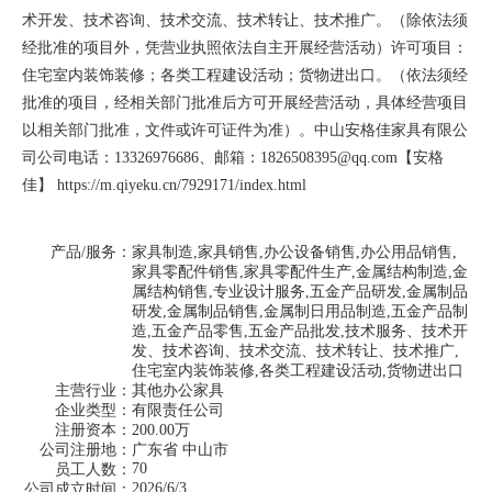
术开发、技术咨询、技术交流、技术转让、技术推广。（除依法须
经批准的项目外，凭营业执照依法自主开展经营活动）许可项目：
住宅室内装饰装修；各类工程建设活动；货物进出口。（依法须经
批准的项目，经相关部门批准后方可开展经营活动，具体经营项目
以相关部门批准，文件或许可证件为准）。中山安格佳家具有限公
司公司电话：13326976686、邮箱：1826508395@qq.com【
安格
佳
】
https://m.qiyeku.cn/7929171/index.html
产品/服务：
家具制造,家具销售,办公设备销售,办公用品销售,
家具零配件销售,家具零配件生产,金属结构制造,金
属结构销售,专业设计服务,五金产品研发,金属制品
研发,金属制品销售,金属制日用品制造,五金产品制
造,五金产品零售,五金产品批发,技术服务、技术开
发、技术咨询、技术交流、技术转让、技术推广,
住宅室内装饰装修,各类工程建设活动,货物进出口
主营行业：
其他办公家具
企业类型：
有限责任公司
注册资本：
200.00万
公司注册地：
广东省 中山市
70
员工人数：
2026/6/3
公司成立时间：